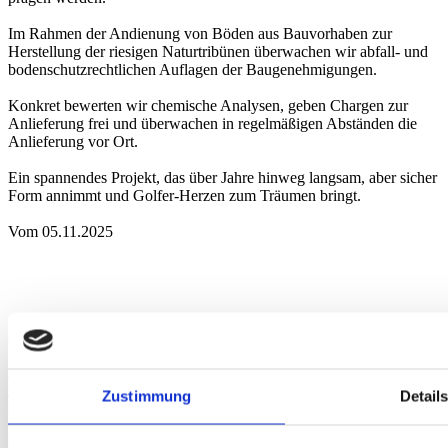
Im Rahmen der Andienung von Böden aus Bauvorhaben zur
Herstellung der riesigen Naturtribünen überwachen wir abfall- und
bodenschutzrechtlichen Auflagen der Baugenehmigungen.
Konkret bewerten wir chemische Analysen, geben Chargen zur
Anlieferung frei und überwachen in regelmäßigen Abständen die
Anlieferung vor Ort.
Ein spannendes Projekt, das über Jahre hinweg langsam, aber sicher
Form annimmt und Golfer-Herzen zum Träumen bringt.
Vom 05.11.2025
Anfahrt
Augsburg
Berlin
Bielefeld
Braunschweig
Bremen
Düsseldorf
Essen
Fra
nkfurt
Hamburg
Hannover
Karlsruhe
Leipzig
München
Neumarkt i. d.
Zustimmung
Detail
Oberpfalz
Nidderau
Nürnberg
Osnabrück
Paderborn
Stuttgart
Uelzen
Akkreditierung