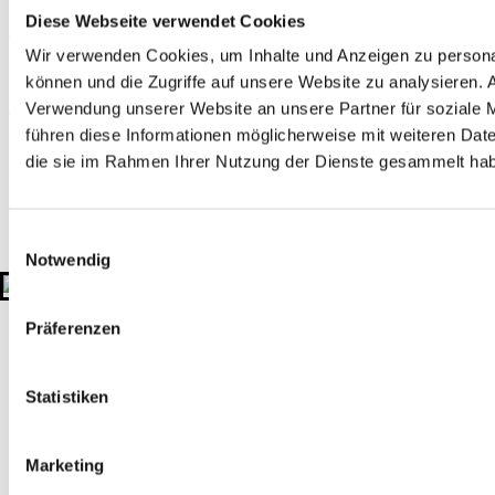
Diese Webseite verwendet Cookies
Zertifizierungen
Mitgliedschaften
Wir verwenden Cookies, um Inhalte und Anzeigen zu personal
Rechtliches
können und die Zugriffe auf unsere Website zu analysieren.
Impressum
Datenschutzerklärung
Hinweisgeber-Plattform
Verwendung unserer Website an unsere Partner für soziale 
führen diese Informationen möglicherweise mit weiteren Date
Kontakt
die sie im Rahmen Ihrer Nutzung der Dienste gesammelt ha
+49 511 908990
kontakt@gtu-gruppe.de
Hauptsitz
Einwilligungsauswahl
Sahlkamp 149
Notwendig
30179 Hannover
Deutschland
© 2026 GTU. Alle Rechte vorbehalten
Präferenzen
Statistiken
Marketing