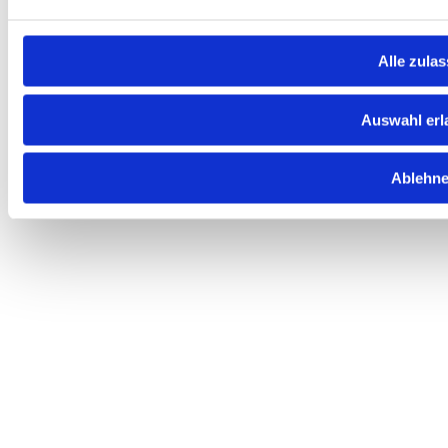
Alle zula
Auswahl erl
Ablehn