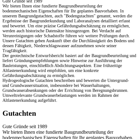
Gute Gründe seit 1989
Wir bieten Ihnen eine fundierte Baugrundbeurteilung der
bodenmechanischen Eigenschaften für Ihr geplantes Bauvorhaben. In
unserem Baugrundgutachten, auch "Bodengutachten" genannt, werden die
Ergebnisse der Baugrunderkundung und Laboranalysen detailliert erfasst
und bewertet. Um eine präzise Gefährdungsabschätzung zu ermöglichen,
werden auch historische Datensätze hinzugezogen. Bei Verdacht auf
Verunreinigungen oder Schadstoffe führen wir weitere Prüfungen durch.
Unsere Gutachten geben Auskunft über die Durchlässigkeit des Bodens und
dessen Fähigkeit, Niederschlagswasser aufzunehmen sowie seiner
Tragfähigkeit.
Der geotechnische Entwurfsbericht basiert auf der Baugrundbeurteilung und
liefert Gründungsempfehlungen sowie Hinweise zur Ausführung der
Bauleistungen, einschließlich Abdichtungsaspekten. Eine frühzeitige
Altlastenerkundung wird empfohlen, um eine konkrete
Gefährdungsabschätzung zu ermöglichen.
Hydrogeologische Gutachten beschreiben und bewerten die Untergrund-
und Grundwassersituation, insbesondere bei Wasserhaltungen,
Grundwasserabsenkungen oder der Errichtung von Beregnungsbrunnen.
Umweltrelevante Grundwasserbelastungen werden im Rahmen der
Altlastenerkundung aufgeführt.
Gutachten
Gute Gründe seit 1989
Wir bieten Ihnen eine fundierte Baugrundbeurteilung der
bodenmechanischen Eigenschaften für Ihr geplantes Bauvorhaben.