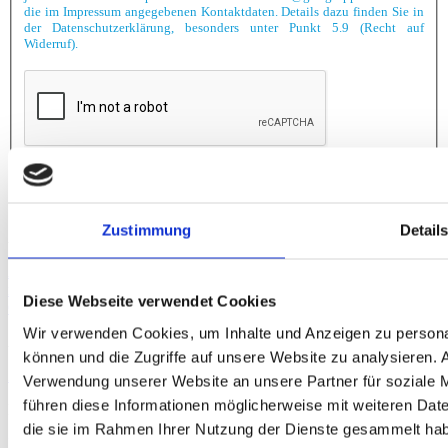
die im Impressum angegebenen Kontaktdaten. Details dazu finden Sie in
der Datenschutzerklärung, besonders unter Punkt 5.9 (Recht auf
Widerruf).
Absenden
Zustimmung
Detail
Anfahrt
Augsburg
Berlin
Bielefeld
Braunschweig
Bremen
Düsseldorf
Essen
Fra
nkfurt
Hamburg
Hannover
Karlsruhe
Leipzig
München
Neumarkt i. d.
Diese Webseite verwendet Cookies
Oberpfalz
Nidderau
Nürnberg
Osnabrück
Paderborn
Stuttgart
Uelzen
Wir verwenden Cookies, um Inhalte und Anzeigen zu personal
Akkreditierung
können und die Zugriffe auf unsere Website zu analysieren.
Zertifizierungen
Mitgliedschaften
Verwendung unserer Website an unsere Partner für soziale 
führen diese Informationen möglicherweise mit weiteren Date
Rechtliches
die sie im Rahmen Ihrer Nutzung der Dienste gesammelt ha
Impressum
Datenschutzerklärung
Hinweisgeber-Plattform