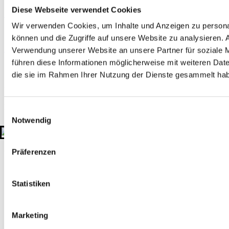
Diese Webseite verwendet Cookies
Zertifizierungen
Mitgliedschaften
Wir verwenden Cookies, um Inhalte und Anzeigen zu personal
Rechtliches
können und die Zugriffe auf unsere Website zu analysieren.
Impressum
Datenschutzerklärung
Hinweisgeber-Plattform
Verwendung unserer Website an unsere Partner für soziale 
führen diese Informationen möglicherweise mit weiteren Date
Kontakt
die sie im Rahmen Ihrer Nutzung der Dienste gesammelt ha
+49 511 908990
kontakt@gtu-gruppe.de
Hauptsitz
Einwilligungsauswahl
Sahlkamp 149
Notwendig
30179 Hannover
Deutschland
© 2026 GTU. Alle Rechte vorbehalten
Präferenzen
Statistiken
Marketing