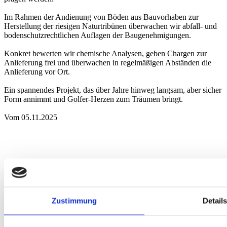
Im Rahmen der Andienung von Böden aus Bauvorhaben zur
Herstellung der riesigen Naturtribünen überwachen wir abfall- und
bodenschutzrechtlichen Auflagen der Baugenehmigungen.
Konkret bewerten wir chemische Analysen, geben Chargen zur
Anlieferung frei und überwachen in regelmäßigen Abständen die
Anlieferung vor Ort.
Ein spannendes Projekt, das über Jahre hinweg langsam, aber sicher
Form annimmt und Golfer-Herzen zum Träumen bringt.
Vom 05.11.2025
Anfahrt
Augsburg
Berlin
Bielefeld
Braunschweig
Bremen
Düsseldorf
Essen
Fra
nkfurt
Hamburg
Hannover
Karlsruhe
Leipzig
München
Neumarkt i. d.
Zustimmung
Detail
Oberpfalz
Nidderau
Nürnberg
Osnabrück
Paderborn
Stuttgart
Uelzen
Akkreditierung