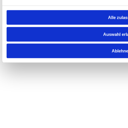
Alle zula
Auswahl erl
Ablehn