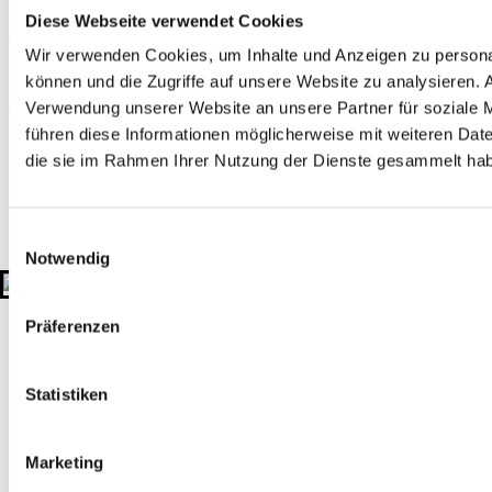
Diese Webseite verwendet Cookies
Zertifizierungen
Mitgliedschaften
Wir verwenden Cookies, um Inhalte und Anzeigen zu personal
Rechtliches
können und die Zugriffe auf unsere Website zu analysieren.
Impressum
Datenschutzerklärung
Hinweisgeber-Plattform
Verwendung unserer Website an unsere Partner für soziale 
führen diese Informationen möglicherweise mit weiteren Date
Kontakt
die sie im Rahmen Ihrer Nutzung der Dienste gesammelt ha
+49 511 908990
kontakt@gtu-gruppe.de
Hauptsitz
Einwilligungsauswahl
Sahlkamp 149
Notwendig
30179 Hannover
Deutschland
© 2026 GTU. Alle Rechte vorbehalten
Präferenzen
Statistiken
Marketing