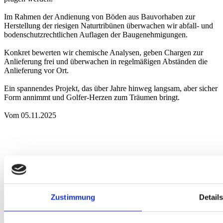
Im Rahmen der Andienung von Böden aus Bauvorhaben zur
Herstellung der riesigen Naturtribünen überwachen wir abfall- und
bodenschutzrechtlichen Auflagen der Baugenehmigungen.
Konkret bewerten wir chemische Analysen, geben Chargen zur
Anlieferung frei und überwachen in regelmäßigen Abständen die
Anlieferung vor Ort.
Ein spannendes Projekt, das über Jahre hinweg langsam, aber sicher
Form annimmt und Golfer-Herzen zum Träumen bringt.
Vom 05.11.2025
Anfahrt
Augsburg
Berlin
Bielefeld
Braunschweig
Bremen
Düsseldorf
Essen
Fra
nkfurt
Hamburg
Hannover
Karlsruhe
Leipzig
München
Neumarkt i. d.
Zustimmung
Detail
Oberpfalz
Nidderau
Nürnberg
Osnabrück
Paderborn
Stuttgart
Uelzen
Akkreditierung