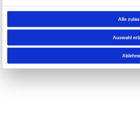
Alle zula
Auswahl erl
Ablehn