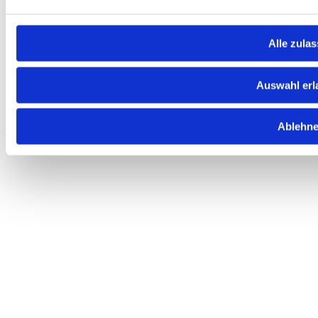
Alle zula
Auswahl erl
Ablehn