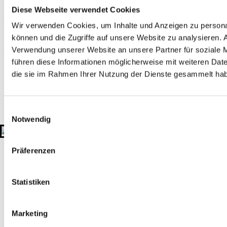
Diese Webseite verwendet Cookies
Zertifizierungen
Mitgliedschaften
Wir verwenden Cookies, um Inhalte und Anzeigen zu personal
Rechtliches
können und die Zugriffe auf unsere Website zu analysieren.
Impressum
Datenschutzerklärung
Hinweisgeber-Plattform
Verwendung unserer Website an unsere Partner für soziale 
führen diese Informationen möglicherweise mit weiteren Date
Kontakt
die sie im Rahmen Ihrer Nutzung der Dienste gesammelt ha
+49 511 908990
kontakt@gtu-gruppe.de
Hauptsitz
Einwilligungsauswahl
Sahlkamp 149
Notwendig
30179 Hannover
Deutschland
© 2026 GTU. Alle Rechte vorbehalten
Präferenzen
Statistiken
Marketing