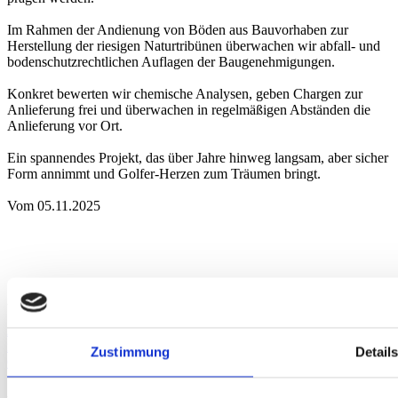
Im Rahmen der Andienung von Böden aus Bauvorhaben zur
Herstellung der riesigen Naturtribünen überwachen wir abfall- und
bodenschutzrechtlichen Auflagen der Baugenehmigungen.
Konkret bewerten wir chemische Analysen, geben Chargen zur
Anlieferung frei und überwachen in regelmäßigen Abständen die
Anlieferung vor Ort.
Ein spannendes Projekt, das über Jahre hinweg langsam, aber sicher
Form annimmt und Golfer-Herzen zum Träumen bringt.
Vom 05.11.2025
Anfahrt
Augsburg
Berlin
Bielefeld
Braunschweig
Bremen
Düsseldorf
Essen
Fra
nkfurt
Hamburg
Hannover
Karlsruhe
Leipzig
München
Neumarkt i. d.
Zustimmung
Detail
Oberpfalz
Nidderau
Nürnberg
Osnabrück
Paderborn
Stuttgart
Uelzen
Akkreditierung