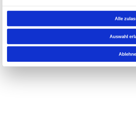
Alle zula
Auswahl erl
Ablehn