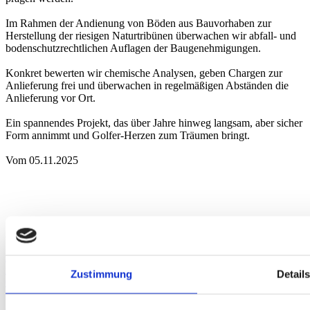
Im Rahmen der Andienung von Böden aus Bauvorhaben zur
Herstellung der riesigen Naturtribünen überwachen wir abfall- und
bodenschutzrechtlichen Auflagen der Baugenehmigungen.
Konkret bewerten wir chemische Analysen, geben Chargen zur
Anlieferung frei und überwachen in regelmäßigen Abständen die
Anlieferung vor Ort.
Ein spannendes Projekt, das über Jahre hinweg langsam, aber sicher
Form annimmt und Golfer-Herzen zum Träumen bringt.
Vom 05.11.2025
Anfahrt
Augsburg
Berlin
Bielefeld
Braunschweig
Bremen
Düsseldorf
Essen
Fra
nkfurt
Hamburg
Hannover
Karlsruhe
Leipzig
München
Neumarkt i. d.
Zustimmung
Detail
Oberpfalz
Nidderau
Nürnberg
Osnabrück
Paderborn
Stuttgart
Uelzen
Akkreditierung