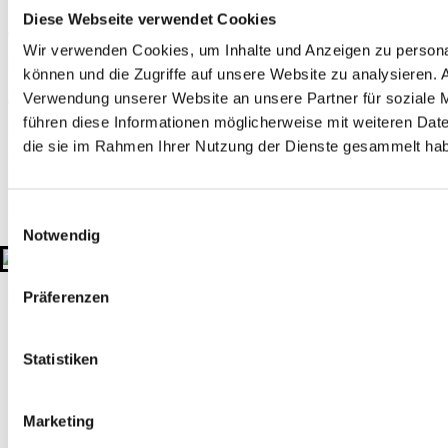
Diese Webseite verwendet Cookies
Zertifizierungen
Mitgliedschaften
Wir verwenden Cookies, um Inhalte und Anzeigen zu personal
Rechtliches
können und die Zugriffe auf unsere Website zu analysieren.
Impressum
Datenschutzerklärung
Hinweisgeber-Plattform
Verwendung unserer Website an unsere Partner für soziale 
führen diese Informationen möglicherweise mit weiteren Date
Kontakt
die sie im Rahmen Ihrer Nutzung der Dienste gesammelt ha
+49 511 908990
kontakt@gtu-gruppe.de
Hauptsitz
Einwilligungsauswahl
Sahlkamp 149
Notwendig
30179 Hannover
Deutschland
© 2026 GTU. Alle Rechte vorbehalten
Präferenzen
Statistiken
Marketing