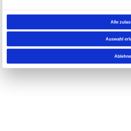
Alle zula
Auswahl erl
Ablehn