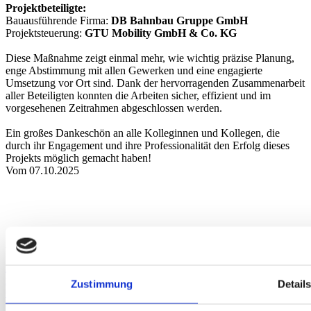
Projektbeteiligte:
Bauausführende Firma:
DB Bahnbau Gruppe GmbH
Projektsteuerung:
GTU Mobility GmbH & Co. KG
Diese Maßnahme zeigt einmal mehr, wie wichtig präzise Planung,
enge Abstimmung mit allen Gewerken und eine engagierte
Umsetzung vor Ort sind. Dank der hervorragenden Zusammenarbeit
aller Beteiligten konnten die Arbeiten sicher, effizient und im
vorgesehenen Zeitrahmen abgeschlossen werden.
Ein großes Dankeschön an alle Kolleginnen und Kollegen, die
durch ihr Engagement und ihre Professionalität den Erfolg dieses
Projekts möglich gemacht haben!
Vom 07.10.2025
Anfahrt
Augsburg
Berlin
Bielefeld
Braunschweig
Bremen
Düsseldorf
Essen
Fra
nkfurt
Hamburg
Hannover
Karlsruhe
Leipzig
München
Neumarkt i. d.
Zustimmung
Detail
Oberpfalz
Nidderau
Nürnberg
Osnabrück
Paderborn
Stuttgart
Uelzen