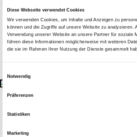
Akkreditierung
Diese Webseite verwendet Cookies
Zertifizierungen
Mitgliedschaften
Wir verwenden Cookies, um Inhalte und Anzeigen zu personal
Rechtliches
können und die Zugriffe auf unsere Website zu analysieren.
Impressum
Datenschutzerklärung
Hinweisgeber-Plattform
Verwendung unserer Website an unsere Partner für soziale 
führen diese Informationen möglicherweise mit weiteren Date
Kontakt
die sie im Rahmen Ihrer Nutzung der Dienste gesammelt ha
+49 511 908990
kontakt@gtu-gruppe.de
Hauptsitz
Einwilligungsauswahl
Sahlkamp 149
Notwendig
30179 Hannover
Deutschland
© 2026 GTU. Alle Rechte vorbehalten
Präferenzen
Statistiken
Marketing