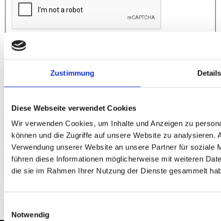
Absenden
Zustimmung
Detail
Anfahrt
Augsburg
Berlin
Bielefeld
Braunschweig
Bremen
Düsseldorf
Essen
Fra
nkfurt
Hamburg
Hannover
Karlsruhe
Leipzig
München
Neumarkt i. d.
Diese Webseite verwendet Cookies
Oberpfalz
Nidderau
Nürnberg
Osnabrück
Paderborn
Stuttgart
Uelzen
Wir verwenden Cookies, um Inhalte und Anzeigen zu personal
Akkreditierung
können und die Zugriffe auf unsere Website zu analysieren.
Zertifizierungen
Mitgliedschaften
Verwendung unserer Website an unsere Partner für soziale 
führen diese Informationen möglicherweise mit weiteren Date
Rechtliches
die sie im Rahmen Ihrer Nutzung der Dienste gesammelt ha
Impressum
Datenschutzerklärung
Hinweisgeber-Plattform
Kontakt
Einwilligungsauswahl
+49 511 908990
Notwendig
kontakt@gtu-gruppe.de