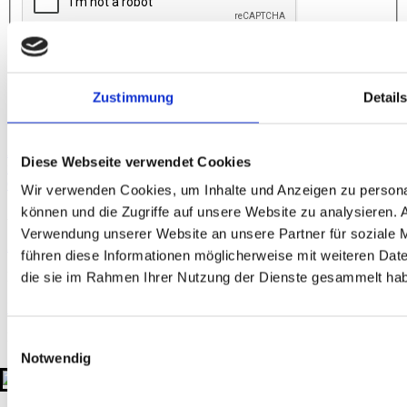
Absenden
Zustimmung
Detail
Anfahrt
Augsburg
Berlin
Bielefeld
Braunschweig
Bremen
Düsseldorf
Essen
Fra
Diese Webseite verwendet Cookies
nkfurt
Hamburg
Hannover
Karlsruhe
Leipzig
München
Neumarkt i. d.
Oberpfalz
Nidderau
Nürnberg
Osnabrück
Paderborn
Stuttgart
Uelzen
Wir verwenden Cookies, um Inhalte und Anzeigen zu personal
können und die Zugriffe auf unsere Website zu analysieren.
Akkreditierung
Verwendung unserer Website an unsere Partner für soziale 
Zertifizierungen
Mitgliedschaften
führen diese Informationen möglicherweise mit weiteren Date
Rechtliches
die sie im Rahmen Ihrer Nutzung der Dienste gesammelt ha
Impressum
Datenschutzerklärung
Hinweisgeber-Plattform
Kontakt
Einwilligungsauswahl
Notwendig
+49 511 908990
kontakt@gtu-gruppe.de