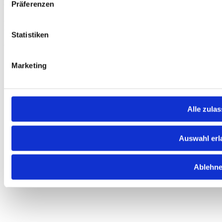
Hauptsitz
Präferenzen
Sahlkamp 149
30179 Hannover
Deutschland
Statistiken
© 2026 GTU. Alle Rechte vorbehalten
Marketing
Alle zula
Auswahl erl
Ablehn